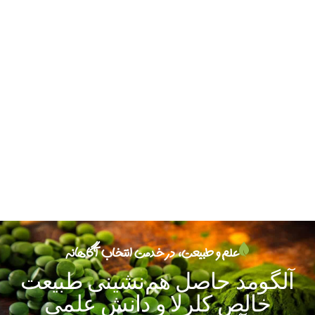
علم و طبیعت، در خدمت انتخاب آگاهانه
آلگومد
حاصل
هم‌نشینی
طبیعت
خالص
کلرلا
و
دانش
علمی