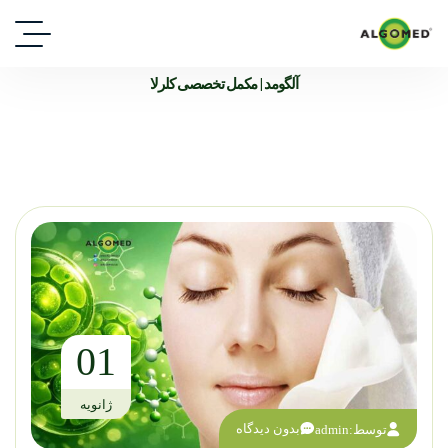
آلگومد | مکمل تخصصی کلرلا
01
ژانویه
بدون دیدگاه
توسط:
admin