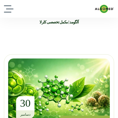
آلگومد | مکمل تخصصی کلرلا
30
دسامبر