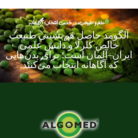
علم و طبیعت، در خدمت انتخاب آگاهانه
آلگومد
حاصل
هم‌نشینی
طبیعت
خالص
کلرلا
و
دانش
علمی
ایران–آلمان
است؛
برای
بدن‌هایی
که
آگاهانه
انتخاب
می‌کنند.