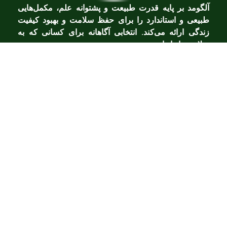
آلگومد بر پایه قدرت طبیعت و پشتوانه علم، مکمل‌هایی
طبیعی و استاندارد را برای حفظ سلامت و بهبود کیفیت
زندگی ارائه می‌کند. انتخابی آگاهانه برای کسانی که به
سلامت پایدار اهمیت می‌دهند.
دسترسی سریع
صفحه اصلی
شرکت فردای سبز ایرانیان
مدیرعامل
درباره آلگومد
محصولات آلگومد
مقالات
ارتباط با آلگومد
ارتباط با آلگومد